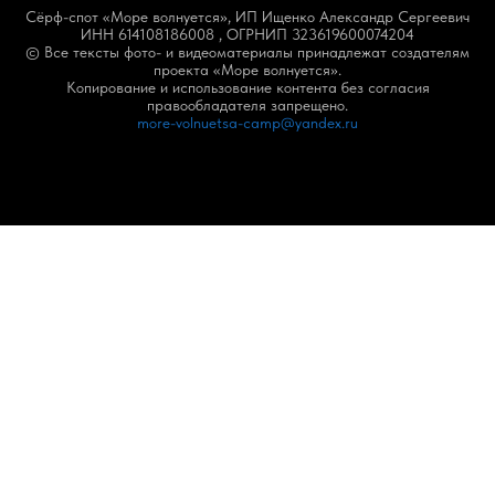
Сёрф-спот «Море волнуется», ИП Ищенко Александр Сергеевич
ИНН 614108186008 , ОГРНИП 323619600074204
© Все тексты фото- и видеоматериалы принадлежат создателям
проекта «Море волнуется».
Копирование и использование контента без согласия
правообладателя запрещено.
more-volnuetsa-camp@yandex.ru