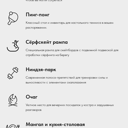
чтобы вы могли согреться
Пинг-понг
Классный стол и инвентарь для настольного тенниса в вашем
распоряжении.
Сёрфскейт рампа
Специальная рампа для скейтбордов с подвижной подвеской для
отработки сёрфинга на берегу
Ниндзя-парк
Современная полоса-препятствий для тренировки силы и
выносливости с элементами скалолазания
Очаг
Уютное место для вечерних посиделок у костра и задушевных
разговоров
Мангал и кухня-столовая