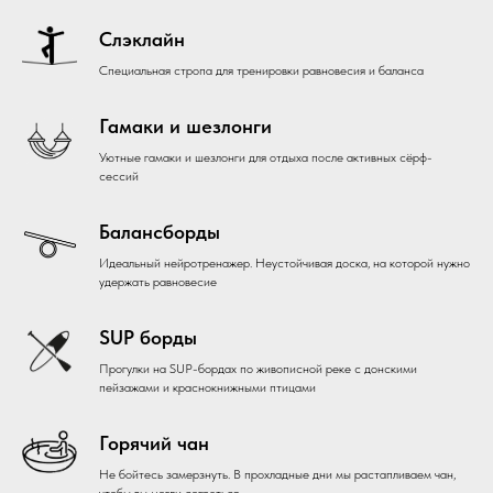
Слэклайн
Специальная стропа для тренировки равновесия и баланса
Гамаки и шезлонги
Уютные гамаки и шезлонги для отдыха после активных сёрф-
сессий
Балансборды
Идеальный нейротренажер. Неустойчивая доска, на которой нужно
удержать равновесие
SUP борды
Прогулки на SUP-бордах по живописной реке с донскими
пейзажами и краснокнижными птицами
Горячий чан
Не бойтесь замерзнуть. В прохладные дни мы растапливаем чан,