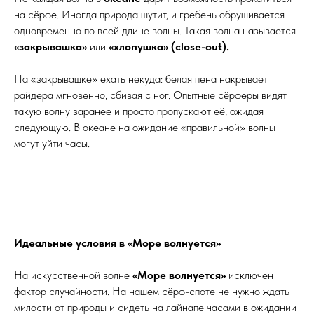
на сёрфе. Иногда природа шутит, и гребень обрушивается
одновременно по всей длине волны. Такая волна называется
«закрывашка»
или
«хлопушка» (close-out).
На «закрывашке» ехать некуда: белая пена накрывает
райдера мгновенно, сбивая с ног. Опытные сёрферы видят
такую волну заранее и просто пропускают её, ожидая
следующую. В океане на ожидание «правильной» волны
могут уйти часы.
Идеальные условия в «Море волнуется»
На искусственной волне
«Море волнуется»
исключен
фактор случайности. На нашем сёрф-споте не нужно ждать
милости от природы и сидеть на лайнапе часами в ожидании