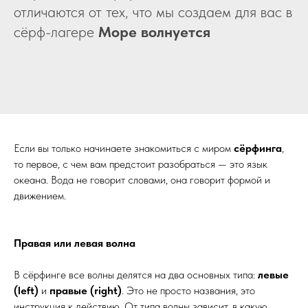
отличаются от тех, что мы создаем для вас в
сёрф-лагере
Море волнуется
Если вы только начинаете знакомиться с миром
сёрфинга
,
то первое, с чем вам предстоит разобраться — это язык
океана. Вода не говорит словами, она говорит формой и
движением.
Правая или левая волна
В сёрфинге все волны делятся на два основных типа:
левые
(left)
и
правые (right)
. Это не просто названия, это
инструкция к действию. От типа волны зависит, в какую