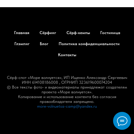
Главная
Сёрфинг
Сёрф-кемпы
Гостиница
Глэмпнг
Блог
Политика конфиденциальности
Контакты
Сёрф-спот «Море волнуется», ИП Ищенко Александр Сергеевич
ИНН 614108186008 , ОГРНИП 323619600074204
© Все тексты фото- и видеоматериалы принадлежат создателям
проекта «Море волнуется».
Копирование и использование контента без согласия
правообладателя запрещено.
more-volnuetsa-camp@yandex.ru