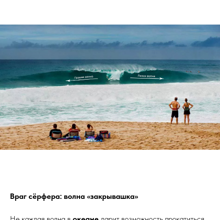
Враг сёрфера: волна «закрывашка»
Не каждая волна в
океане
дарит возможность прокатиться